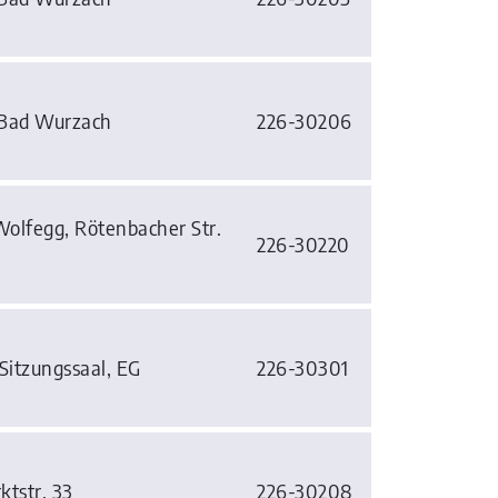
 Bad Wurzach
226-30206
Wolfegg, Rötenbacher Str.
226-30220
Sitzungssaal, EG
226-30301
ktstr. 33
226-30208