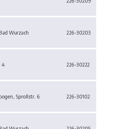
226-30209
 Bad Wurzach
226-30203
e 4
226-30222
ogen, Sprollstr. 6
226-30102
 Bad Wurzach
226-30205