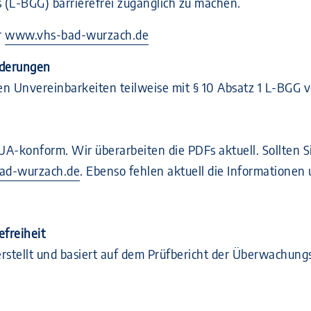
 (L-BGG) barrierefrei zugänglich zu machen.
r
www.vhs-bad-wurzach.de
rderungen
n Unvereinbarkeiten teilweise mit § 10 Absatz 1 L-BGG vo
 UA-konform. Wir überarbeiten die PDFs aktuell. Sollten
bad-wurzach.de
. Ebenso fehlen aktuell die Informationen
efreiheit
stellt und basiert auf dem Prüfbericht der Überwachungss